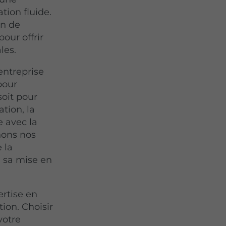
tion fluide.
on de
our offrir
les.
entreprise
pour
soit pour
tion, la
e avec la
nons nos
 la
 sa mise en
rtise en
ion. Choisir
votre