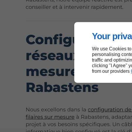
conseiller et à intervenir rapidement.
Configuration 
Your priva
We use Cookies to
réseaux filaire
personalising conte
traffic and optimizi
mesure à
clicking "I Agree" 
from our providers
Rabastens
Nous excellons dans la
configuration de
filaires sur mesure
à Rabastens, adapta
projet à vos besoins spécifiques. Un câ
informatique bien configuré est la clé d