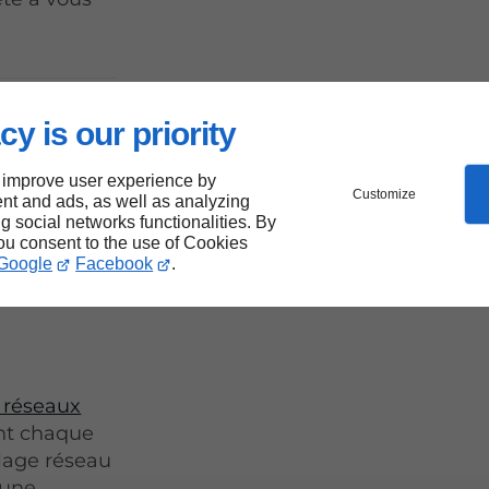
de
cy is our priority
 improve user experience by
s sur
Customize
nt and ads, as well as analyzing
ng social networks functionalities. By
you consent to the use of Cookies
Google
Facebook
.
 réseaux
nt chaque
blage réseau
'une